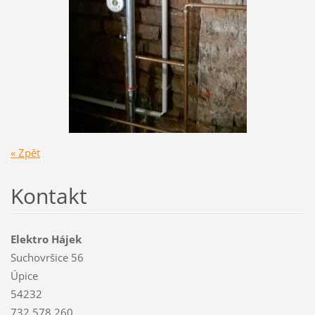
« Zpět
Kontakt
Elektro Hájek
Suchovršice 56
Úpice
54232
732 578 260