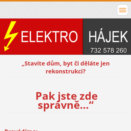
„Stavíte dům, byt či děláte jen
rekonstrukci?
Pak jste zde
správně…“